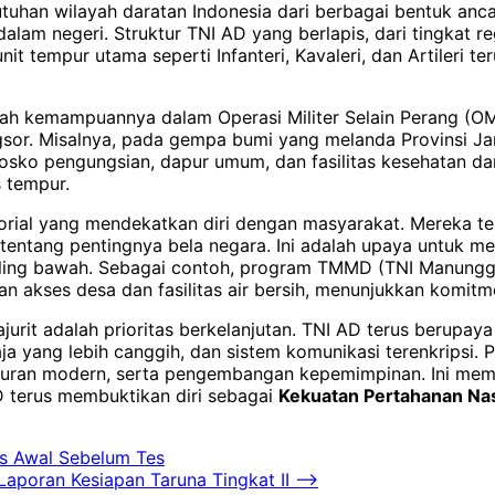
utuhan wilayah daratan Indonesia dari berbagai bentuk a
alam negeri. Struktur TNI AD yang berlapis, dari tingkat 
nit tempur utama seperti Infanteri, Kavaleri, dan Artileri t
dalah kemampuannya dalam Operasi Militer Selain Perang 
ngsor. Misalnya, pada gempa bumi yang melanda Provinsi J
sko pengungsian, dapur umum, dan fasilitas kesehatan da
s tempur.
torial yang mendekatkan diri dengan masyarakat. Mereka te
 tentang pentingnya bela negara. Ini adalah upaya untuk
paling bawah. Sebagai contoh, program TMMD (TNI Manungg
n akses desa dan fasilitas air bersih, menunjukkan komi
jurit adalah prioritas berkelanjutan. TNI AD terus berupay
ja yang lebih canggih, dan sistem komunikasi terenkripsi. 
mpuran modern, serta pengembangan kepemimpinan. Ini me
 terus membuktikan diri sebagai
Kekuatan Pertahanan Nas
is Awal Sebelum Tes
aporan Kesiapan Taruna Tingkat II
⟶