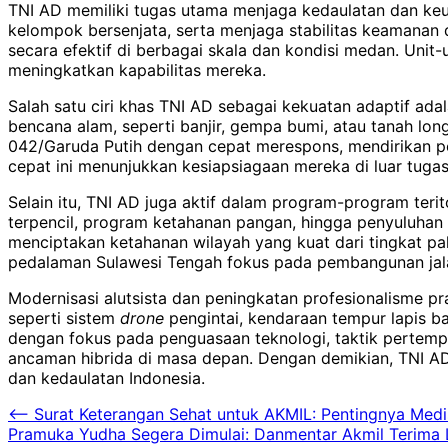
TNI AD memiliki tugas utama menjaga kedaulatan dan ke
kelompok bersenjata, serta menjaga stabilitas keamanan d
secara efektif di berbagai skala dan kondisi medan. Unit-u
meningkatkan kapabilitas mereka.
Salah satu ciri khas TNI AD sebagai kekuatan adaptif a
bencana alam, seperti banjir, gempa bumi, atau tanah lo
042/Garuda Putih dengan cepat merespons, mendirikan po
cepat ini menunjukkan kesiapsiagaan mereka di luar tuga
Selain itu, TNI AD juga aktif dalam program-program teri
terpencil, program ketahanan pangan, hingga penyuluhan
menciptakan ketahanan wilayah yang kuat dari tingkat 
pedalaman Sulawesi Tengah fokus pada pembangunan jala
Modernisasi alutsista dan peningkatan profesionalisme pra
seperti sistem
drone
pengintai, kendaraan tempur lapis ba
dengan fokus pada penguasaan teknologi, taktik perte
ancaman hibrida di masa depan. Dengan demikian, TNI AD
dan kedaulatan Indonesia.
Navigasi
⟵
Surat Keterangan Sehat untuk AKMIL: Pentingnya Med
Pramuka Yudha Segera Dimulai: Danmentar Akmil Terima L
pos