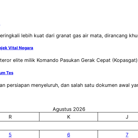
i
ringkali lebih kuat dari granat gas air mata, dirancang kh
jek Vital Negara
iteror elite milik Komando Pasukan Gerak Cepat (Kopasga
lum Tes
an persiapan menyeluruh, dan salah satu dokumen awal yan
Agustus 2026
R
K
J
5
6
7