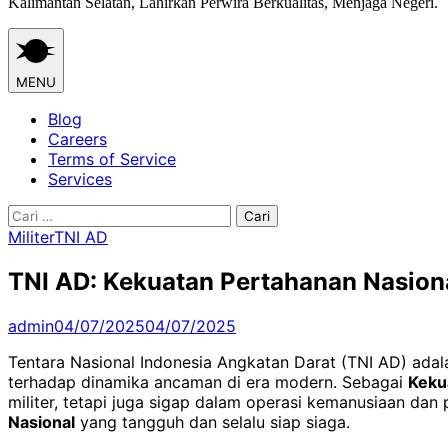
Kalimantan Selatan, Lahirkan Perwira Berkualitas, Menjaga Negeri.
MENU
Blog
Careers
Terms of Service
Services
Cari
untuk:
Militer
TNI AD
TNI AD: Kekuatan Pertahanan Nasiona
admin
04/07/2025
04/07/2025
Tentara Nasional Indonesia Angkatan Darat (TNI AD) ada
terhadap dinamika ancaman di era modern. Sebagai
Keku
militer, tetapi juga sigap dalam operasi kemanusiaan d
Nasional
yang tangguh dan selalu siap siaga.