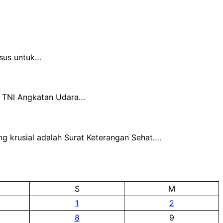
usus untuk…
t) TNI Angkatan Udara…
g krusial adalah Surat Keterangan Sehat.…
S
M
1
2
8
9