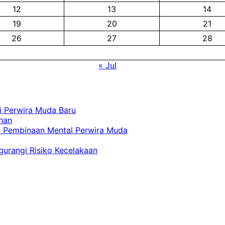
12
13
14
19
20
21
26
27
28
« Jul
i Perwira Muda Baru
han
na Pembinaan Mental Perwira Muda
urangi Risiko Kecelakaan