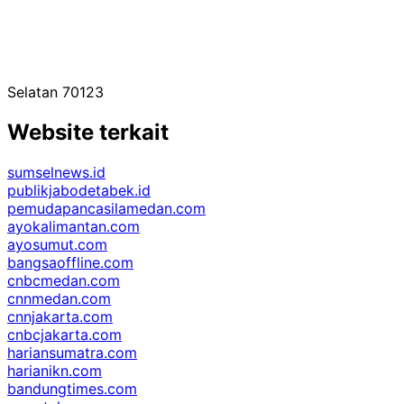
Selatan 70123
Website terkait
sumselnews.id
publikjabodetabek.id
pemudapancasilamedan.com
ayokalimantan.com
ayosumut.com
bangsaoffline.com
cnbcmedan.com
cnnmedan.com
cnnjakarta.com
cnbcjakarta.com
hariansumatra.com
harianikn.com
bandungtimes.com