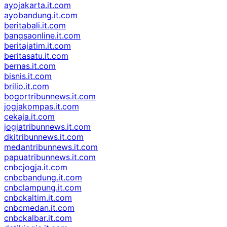
ayojakarta.it.com
ayobandung.it.com
beritabali.it.com
bangsaonline.it.com
beritajatim.it.com
beritasatu.it.com
bernas.it.com
bisnis.it.com
brilio.it.com
bogortribunnews.it.com
jogjakompas.it.com
cekaja.it.com
jogjatribunnews.it.com
dkitribunnews.it.com
medantribunnews.it.com
papuatribunnews.it.com
cnbcjogja.it.com
cnbcbandung.it.com
cnbclampung.it.com
cnbckaltim.it.com
cnbcmedan.it.com
cnbckalbar.it.com