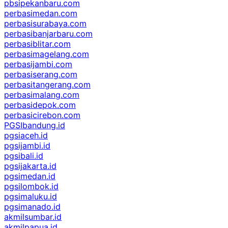
pbsipekanbaru.com
perbasimedan.com
perbasisurabaya.com
perbasibanjarbaru.com
perbasiblitar.com
perbasimagelang.com
perbasijambi.com
perbasiserang.com
perbasitangerang.com
perbasimalang.com
perbasidepok.com
perbasicirebon.com
PGSIbandung.id
pgsiaceh.id
pgsijambi.id
pgsibali.id
pgsijakarta.id
pgsimedan.id
pgsilombok.id
pgsimaluku.id
pgsimanado.id
akmilsumbar.id
akmilpapua.id