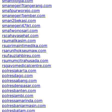
sman5jogja.com
smanegeri1tangerang.com
sma1purworejo.com
smanegeri1jember.com
sman2bekasi.com
smanegeri47jkt.com
sma1wonosari.com
rscahayasehat.com
rsumalikasim.com
rsuprimaintimedika.com
rsarunlhokseumaw.com
rsufauziahbireu.com
rsumumcitrahusada.com
rsgayomedicalcentre.com
polresjakarta.com
polresdago.com
polressabang.com
polresdenpasar.com
polresbanten.com
polresjambi.com
polressamarinda.com
polresbanjarmasin.com
polresbatam.com