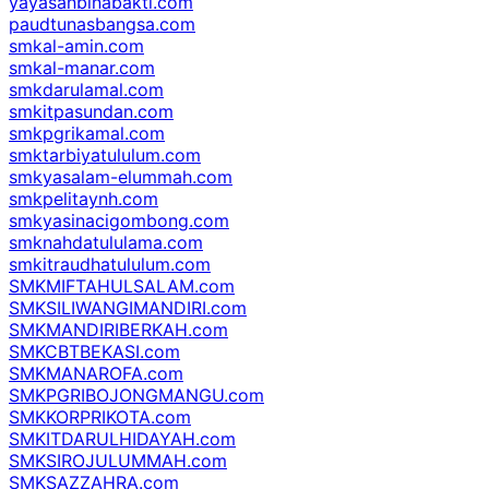
yayasanbinabakti.com
paudtunasbangsa.com
smkal-amin.com
smkal-manar.com
smkdarulamal.com
smkitpasundan.com
smkpgrikamal.com
smktarbiyatululum.com
smkyasalam-elummah.com
smkpelitaynh.com
smkyasinacigombong.com
smknahdatululama.com
smkitraudhatululum.com
SMKMIFTAHULSALAM.com
SMKSILIWANGIMANDIRI.com
SMKMANDIRIBERKAH.com
SMKCBTBEKASI.com
SMKMANAROFA.com
SMKPGRIBOJONGMANGU.com
SMKKORPRIKOTA.com
SMKITDARULHIDAYAH.com
SMKSIROJULUMMAH.com
SMKSAZZAHRA.com