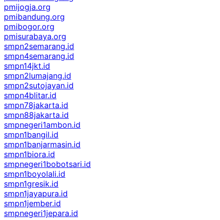
pmijogja.org
pmibandung.org
pmibogor.org
pmisurabaya.org
smpn2semarang.id
smpn4semarang.id
smpn14jkt.id
smpn2lumajang.id
smpn2sutojayan.id
smpn4blitar.id
smpn78jakarta.id
smpn88jakarta.id
smpnegeri1ambon.id
smpn1bangil.id
smpn1banjarmasin.id
smpn1biora.id
smpnegeri1bobotsari.id
smpn1boyolali.id
smpn1gresik.id
smpn1jayapura.id
smpn1jember.id
smpnegeri1jepara.id