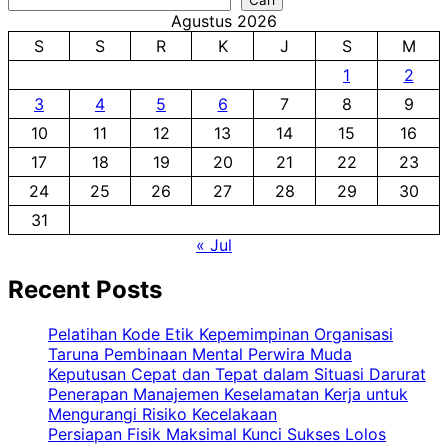
Agustus 2026
S
S
R
K
J
S
M
1
2
3
4
5
6
7
8
9
10
11
12
13
14
15
16
17
18
19
20
21
22
23
24
25
26
27
28
29
30
31
« Jul
Recent Posts
Pelatihan Kode Etik Kepemimpinan Organisasi
Taruna Pembinaan Mental Perwira Muda
Keputusan Cepat dan Tepat dalam Situasi Darurat
Penerapan Manajemen Keselamatan Kerja untuk
Mengurangi Risiko Kecelakaan
Persiapan Fisik Maksimal Kunci Sukses Lolos