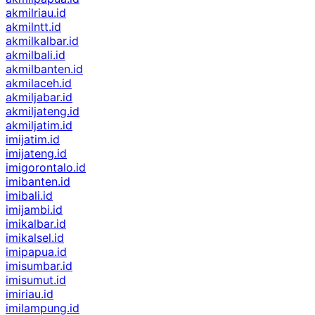
akmilriau.id
akmilntt.id
akmilkalbar.id
akmilbali.id
akmilbanten.id
akmilaceh.id
akmiljabar.id
akmiljateng.id
akmiljatim.id
imijatim.id
imijateng.id
imigorontalo.id
imibanten.id
imibali.id
imijambi.id
imikalbar.id
imikalsel.id
imipapua.id
imisumbar.id
imisumut.id
imiriau.id
imilampung.id