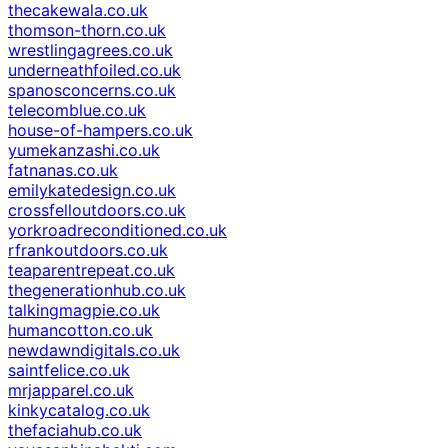
thecakewala.co.uk
thomson-thorn.co.uk
wrestlingagrees.co.uk
underneathfoiled.co.uk
spanosconcerns.co.uk
telecomblue.co.uk
house-of-hampers.co.uk
yumekanzashi.co.uk
fatnanas.co.uk
emilykatedesign.co.uk
crossfelloutdoors.co.uk
yorkroadreconditioned.co.uk
rfrankoutdoors.co.uk
teaparentrepeat.co.uk
thegenerationhub.co.uk
talkingmagpie.co.uk
humancotton.co.uk
newdawndigitals.co.uk
saintfelice.co.uk
mrjapparel.co.uk
kinkycatalog.co.uk
thefaciahub.co.uk