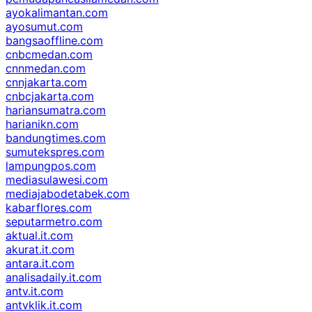
ayokalimantan.com
ayosumut.com
bangsaoffline.com
cnbcmedan.com
cnnmedan.com
cnnjakarta.com
cnbcjakarta.com
hariansumatra.com
harianikn.com
bandungtimes.com
sumutekspres.com
lampungpos.com
mediasulawesi.com
mediajabodetabek.com
kabarflores.com
seputarmetro.com
aktual.it.com
akurat.it.com
antara.it.com
analisadaily.it.com
antv.it.com
antvklik.it.com