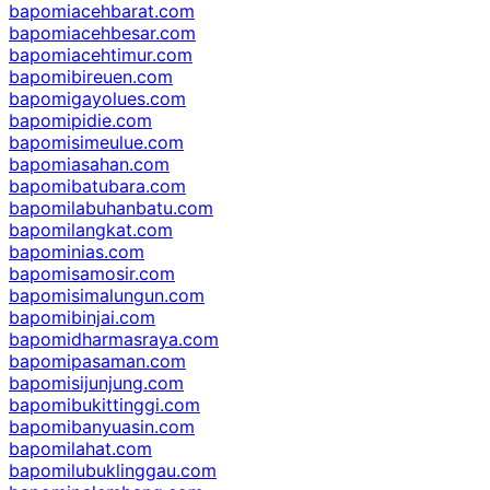
bapomiacehbarat.com
bapomiacehbesar.com
bapomiacehtimur.com
bapomibireuen.com
bapomigayolues.com
bapomipidie.com
bapomisimeulue.com
bapomiasahan.com
bapomibatubara.com
bapomilabuhanbatu.com
bapomilangkat.com
bapominias.com
bapomisamosir.com
bapomisimalungun.com
bapomibinjai.com
bapomidharmasraya.com
bapomipasaman.com
bapomisijunjung.com
bapomibukittinggi.com
bapomibanyuasin.com
bapomilahat.com
bapomilubuklinggau.com