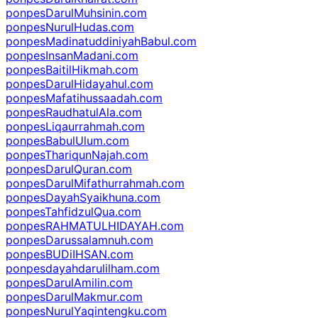
ponpesDarulMuhsinin.com
ponpesNurulHudas.com
ponpesMadinatuddiniyahBabul.com
ponpesInsanMadani.com
ponpesBaitilHikmah.com
ponpesDarulHidayahul.com
ponpesMafatihussaadah.com
ponpesRaudhatulAla.com
ponpesLiqaurrahmah.com
ponpesBabulUlum.com
ponpesThariqunNajah.com
ponpesDarulQuran.com
ponpesDarulMifathurrahmah.com
ponpesDayahSyaikhuna.com
ponpesTahfidzulQua.com
ponpesRAHMATULHIDAYAH.com
ponpesDarussalamnuh.com
ponpesBUDiIHSAN.com
ponpesdayahdarulilham.com
ponpesDarulAmilin.com
ponpesDarulMakmur.com
ponpesNurulYaqintengku.com