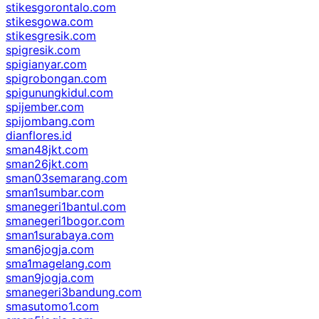
stikesgorontalo.com
stikesgowa.com
stikesgresik.com
spigresik.com
spigianyar.com
spigrobongan.com
spigunungkidul.com
spijember.com
spijombang.com
dianflores.id
sman48jkt.com
sman26jkt.com
sman03semarang.com
sman1sumbar.com
smanegeri1bantul.com
smanegeri1bogor.com
sman1surabaya.com
sman6jogja.com
sma1magelang.com
sman9jogja.com
smanegeri3bandung.com
smasutomo1.com