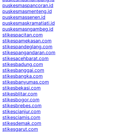
puskesmaspancoran.id
puskesmasmenteng.id
puskesmassenen.id
puskesmaskramatjati.id
puskesmasngambeg.id
stikespacitan.com
stikespamekasan.com
stikespandeglang.com
stikespangandaran.com
stikesacehbarat.com
stikesbadung.com
stikesbanggai.com
stikesbangka.com
stikesbanyumas.com
stikesbekasi.com
stikesblitar.com
stikesbogor.com
stikesbrebes.com
stikescianjur.com
stikesciamis.com
stikesdemak.com
stikesgarut.com