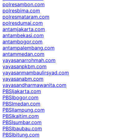
polresambon.com
polresbima.com
polresmataram.com
polresdumai.com
antamjakarta.com
antambekasi.com
antambogor.com
antampalembang.com
antammedan.com
yayasanarrohmah.com
yayasanpkbm.com
yayasanmambaulirsyad.com
yayasanabm.com
yayasandharmawanita.com
PBSIjakarta.com
PBSIbogor.com
PBSImedan.com
PBSIlampung.com
PBSIkaltim.com
PBSIsumbar.com
PBSIbaubau.com
PBSIbitung.com