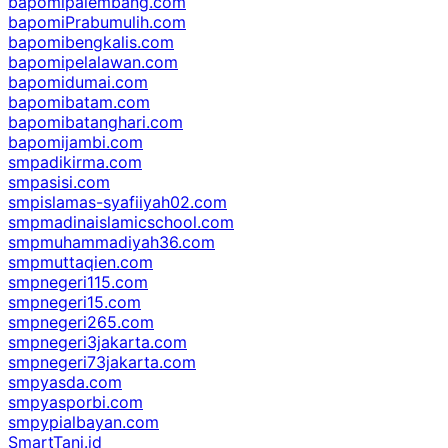
bapomipalembang.com
bapomiPrabumulih.com
bapomibengkalis.com
bapomipelalawan.com
bapomidumai.com
bapomibatam.com
bapomibatanghari.com
bapomijambi.com
smpadikirma.com
smpasisi.com
smpislamas-syafiiyah02.com
smpmadinaislamicschool.com
smpmuhammadiyah36.com
smpmuttaqien.com
smpnegeri115.com
smpnegeri15.com
smpnegeri265.com
smpnegeri3jakarta.com
smpnegeri73jakarta.com
smpyasda.com
smpyasporbi.com
smpypialbayan.com
SmartTani.id