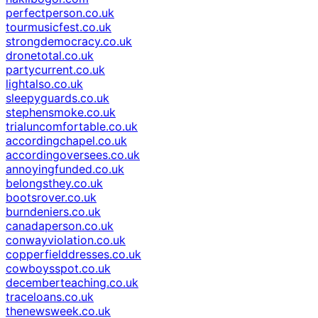
perfectperson.co.uk
tourmusicfest.co.uk
strongdemocracy.co.uk
dronetotal.co.uk
partycurrent.co.uk
lightalso.co.uk
sleepyguards.co.uk
stephensmoke.co.uk
trialuncomfortable.co.uk
accordingchapel.co.uk
accordingoversees.co.uk
annoyingfunded.co.uk
belongsthey.co.uk
bootsrover.co.uk
burndeniers.co.uk
canadaperson.co.uk
conwayviolation.co.uk
copperfielddresses.co.uk
cowboysspot.co.uk
decemberteaching.co.uk
traceloans.co.uk
thenewsweek.co.uk