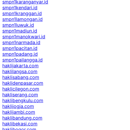
smpn1karanganyar.id
smpn1kendari.id
smpn1kranggan.id
smpn1lamongan.id
smpn1luwuk.id
smpn1madiun.id
smpn1manokwari.id
smpn1narmada.id
smpn1pacitan.id
smpn1padang.id
smpn1pailangga.id
haklijakarta.com
haklilangsa.com
haklisabang.com
haklidenpasar.com
haklicilegon.com
hakliserang.com
haklibengkulu.com
haklijogja.com
haklijambi.com
haklibandung.com
haklibekasi.com
haklibogor.com