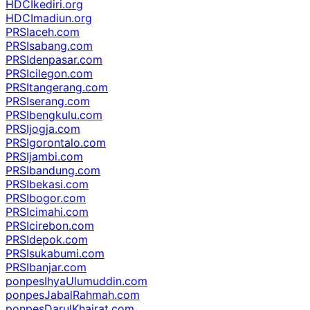
HDCIkediri.org
HDCImadiun.org
PRSIaceh.com
PRSIsabang.com
PRSIdenpasar.com
PRSIcilegon.com
PRSItangerang.com
PRSIserang.com
PRSIbengkulu.com
PRSIjogja.com
PRSIgorontalo.com
PRSIjambi.com
PRSIbandung.com
PRSIbekasi.com
PRSIbogor.com
PRSIcimahi.com
PRSIcirebon.com
PRSIdepok.com
PRSIsukabumi.com
PRSIbanjar.com
ponpesIhyaUlumuddin.com
ponpesJabalRahmah.com
ponpesDarulKhairat.com