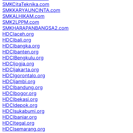
SMKCitaTeknika.com
SMKKARYAUNCINTA.com
SMKALHIKAM.com
SMK2LPPM.com
SMKHARAPANBANGSA2.com
HDCIaceh.org
HDCIbali.org
HDCIbangka.org
HDCIbanten.org
HDCIBengkulu.org
HDCIjogja.org
HDCIjakarta.org
HDCIgorontalo.org
HDCIjambi.org
HDCIbandung.org
HDCIbogor.org
HDCIbekasi.org
HDCIdepok.org
HDCIsukabumi.org
HDCIbanjar.org
HDCItegal.org
HDCIsemarang.org