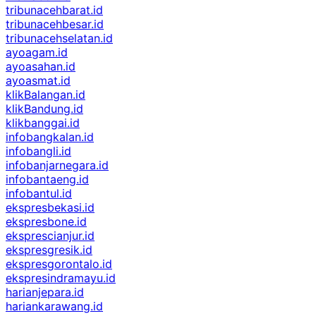
tribunacehbarat.id
tribunacehbesar.id
tribunacehselatan.id
ayoagam.id
ayoasahan.id
ayoasmat.id
klikBalangan.id
klikBandung.id
klikbanggai.id
infobangkalan.id
infobangli.id
infobanjarnegara.id
infobantaeng.id
infobantul.id
ekspresbekasi.id
ekspresbone.id
eksprescianjur.id
ekspresgresik.id
ekspresgorontalo.id
ekspresindramayu.id
harianjepara.id
hariankarawang.id