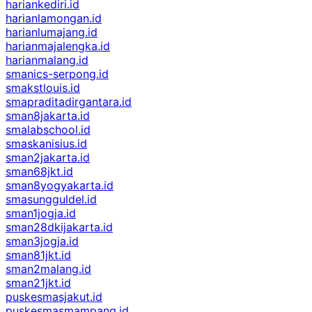
hariankediri.id
harianlamongan.id
harianlumajang.id
harianmajalengka.id
harianmalang.id
smanics-serpong.id
smakstlouis.id
smapraditadirgantara.id
sman8jakarta.id
smalabschool.id
smaskanisius.id
sman2jakarta.id
sman68jkt.id
sman8yogyakarta.id
smasungguldel.id
sman1jogja.id
sman28dkijakarta.id
sman3jogja.id
sman81jkt.id
sman2malang.id
sman21jkt.id
puskesmasjakut.id
puskesmasmampang.id